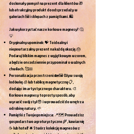
doskonały pomysł na prezent dla klientów 🎁
lub atrakcyjny produkt do odsprzedaży w
galeriach 🖼️ i sklepach z pamiątkami. 🛍️
Jak wykorzystać nasze korkowe magnesy? 🤔
💡
Oryginalny upominek: 💝 To idealny i
niepowtarzalny prezent na każdą okazję. 🎂
Podaruj bliskim magnes z wyjątkowym wzorem,
a będzie on codziennie przypominał o ważnych
chwilach. 🥰📅
Personalizacja przestrzeni: 🏡🖼️ Ożyw swoją
lodówkę 🧊 lub tablicę magnetyczną 📋,
dodając im artystycznego charakteru. 🎨
Korkowe magnesy to prosty sposób, aby
wyrazić swój styl 😎 i wprowadzić do wnętrza
odrobinę natury. 🌱
Pamiątki z Twojego miejsca: 📍🗺️ Prowadzisz
gospodarstwo agroturystyczne 🌾, kawiarnię
☕ lub hotel? 🛎️ Stwórz kolekcję magnesów z