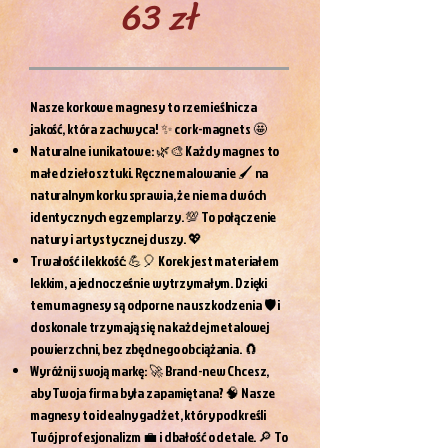
63 zł
Nasze korkowe magnesy to rzemieślnicza
jakość, która zachwyca! ✨ cork-magnets 🤩
Naturalne i unikatowe: 🌿🎨 Każdy magnes to
małe dzieło sztuki. Ręczne malowanie 🖌️ na
naturalnym korku sprawia, że nie ma dwóch
identycznych egzemplarzy. 💯 To połączenie
natury i artystycznej duszy. 💖
Trwałość i lekkość: 💪🎈 Korek jest materiałem
lekkim, a jednocześnie wytrzymałym. Dzięki
temu magnesy są odporne na uszkodzenia 🛡️ i
doskonale trzymają się na każdej metalowej
powierzchni, bez zbędnego obciążania. 🧲
Wyróżnij swoją markę: 🚀 Brand-new Chcesz,
aby Twoja firma była zapamiętana? 🧠 Nasze
magnesy to idealny gadżet, który podkreśli
Twój profesjonalizm 💼 i dbałość o detale. 🔎 To