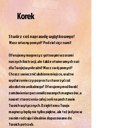
Korek
Stwórz coś naprawdę wyjątkowego!
Masz własny pomysł? Podziel się z nami!
Oferujemy magnesy z gotowymi wzorami
naszych ilustracji, ale także otwieramy drzwi
dla Twojej wyobraźni! Masz swój pomysł?
Chcesz uwiecznić ulubione miejsce, ważne
wydarzenie czy po prostu stworzyć coś
absolutnie unikalnego? Oferujemy możliwość
zamówienia spersonalizowanych magnesów, a
nawet stworzenia całej serii na podstawie
Twoich wytycznych. Dzięki temu Twoje
magnesy będą nie tylko piękne, ale też jedyne w
swoim rodzaju i idealnie dopasowane do
Twoich potrzeb.