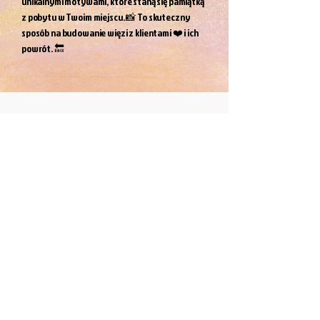
unikalnymi motywami, które staną się pamiątką
z pobytu w Twoim miejscu. 📸 To skuteczny
sposób na budowanie więzi z klientami ❤️ i ich
powrót. 🔙
Pieski do adopcji - Grupa G11
Schronisko Paluch