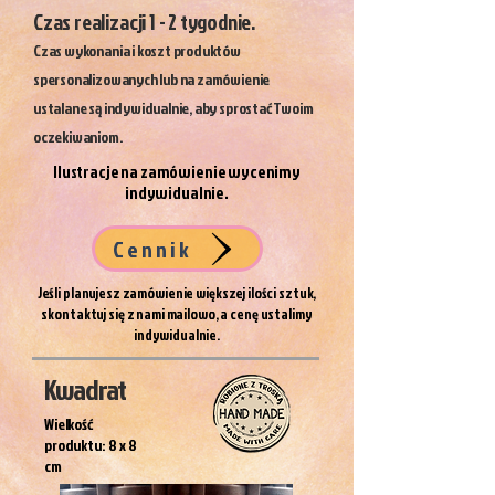
Czas realizacji 1 - 2 tygodnie.
Czas wykonania i koszt produktów
spersonalizowanych lub na zamówienie
ustalane są indywidualnie, aby sprostać Twoim
oczekiwaniom.
​I
lustracje na zamówienie wycenimy
indywidualnie.
Cennik
Jeśli planujesz zamówienie większej ilości sztuk,
skontaktuj się z nami mailowo, a cenę ustalimy
indywidualnie.
Kwadrat
Wielkość
produktu: 8 x 8
cm