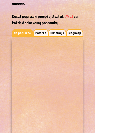
umowy.
Koszt poprawki powyżej 3 sztuk
75 zł
za
każdą dodatkową poprawkę.
Na papierze
Portret
Ilustracje
Magnesy