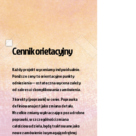
Cennik orietacyjny
Każdy projekt wyceniamy indywidualnie.
Poniższe ceny to orientacyjne punkty
odniesienia — ostateczna wycena zależy
od zakresu i skomplikowania zamówienia.
3 korekty (poprawki) w cenie. Poprawka
definiowana jest jako zmiana detalu.
Wszelkie zmiany wykraczające poza drobne
poprawki, w szczególności zmiana
całościowa dzieła, będą traktowane jako
nowe zamówienie i wymagają odrębnej