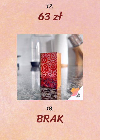
17.
63 zł
18.
BRAK