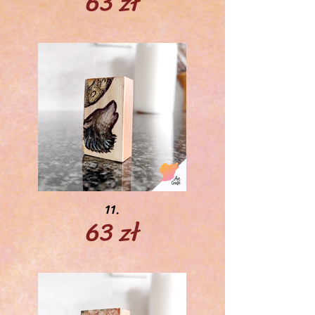
63 zł
11.
63 zł