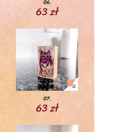
06.
63 zł
07.
63 zł