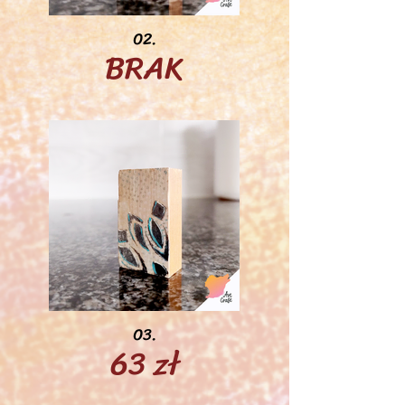
02.
BRAK
03.
63 zł