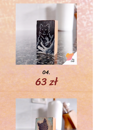
04.
63 zł