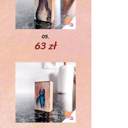
05.
63 zł