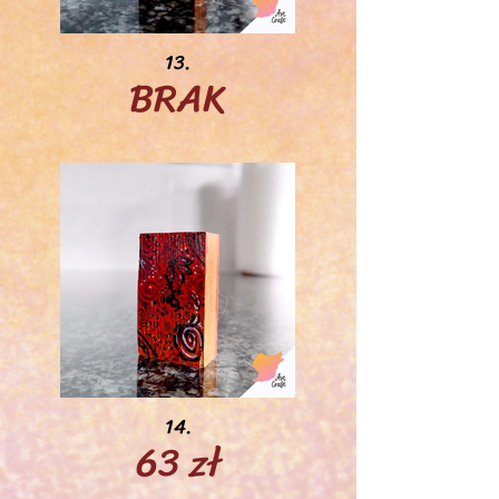
13.
BRAK
14.
63 zł