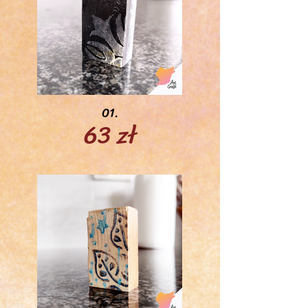
01.
63 zł