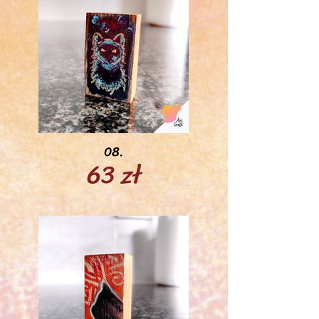
08.
63 zł