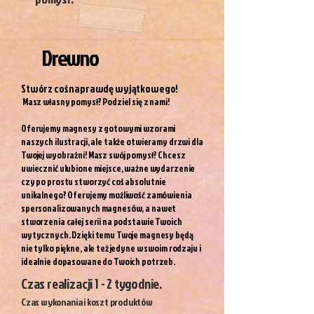
Drewno
Stwórz coś naprawdę wyjątkowego!
Masz własny pomysł? Podziel się z nami!
Oferujemy magnesy z gotowymi wzorami
naszych ilustracji, ale także otwieramy drzwi dla
Twojej wyobraźni! Masz swój pomysł? Chcesz
uwiecznić ulubione miejsce, ważne wydarzenie
czy po prostu stworzyć coś absolutnie
unikalnego? Oferujemy możliwość zamówienia
spersonalizowanych magnesów, a nawet
stworzenia całej serii na podstawie Twoich
wytycznych. Dzięki temu Twoje magnesy będą
nie tylko piękne, ale też jedyne w swoim rodzaju i
idealnie dopasowane do Twoich potrzeb.
Czas realizacji 1 - 2 tygodnie.
Czas wykonania i koszt produktów