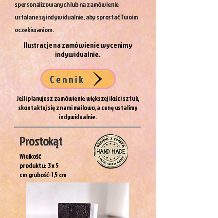
spersonalizowanych lub na zamówienie
ustalane są indywidualnie, aby sprostać Twoim
oczekiwaniom.
​I
lustracje na zamówienie wycenimy
indywidualnie.
Cennik
Jeśli planujesz zamówienie większej ilości sztuk,
skontaktuj się z nami mailowo, a cenę ustalimy
indywidualnie.
Prostokąt
Wielkość
produktu: 3 x 5
cm grubość- 1,5 cm