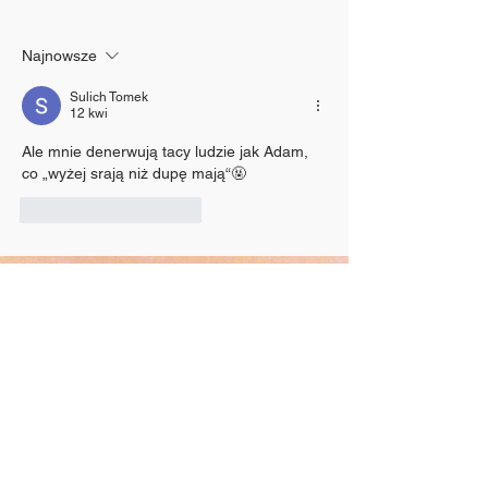
zarabia
Najnowsze
Sulich Tomek
12 kwi
Ale mnie denerwują tacy ludzie jak Adam, 
co „wyżej srają niż dupę mają“🤬
Polub
Odpowiedz
Pieski do adopcji - Grupa G11
Schronisko Paluch