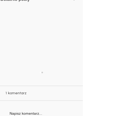
1 komentarz
R. 01. Administracja nie
R. 01. Bookstor
Napisz komentarz...