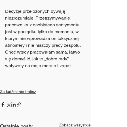
Decyzje przełożonych bywają 
niezrozumiałe. Przetrzymywanie 
pracownika z osobistego sentymentu 
jest w porządku tylko do momentu, w 
którym nie wprowadza on toksycznej 
atmosfery i nie niszczy pracy zespołu. 
Choć wtedy pracowałam sama, łatwo 
się domyślić, jak te „dobre rady” 
wpływały na moje morale i zapał.
kompetencje
współpraca
obsługa klienta
współpracownicy
motywacja
obowiązki
praca
Za ludźmi nie trafisz
Zobacz wszystkie
Ostatnie posty