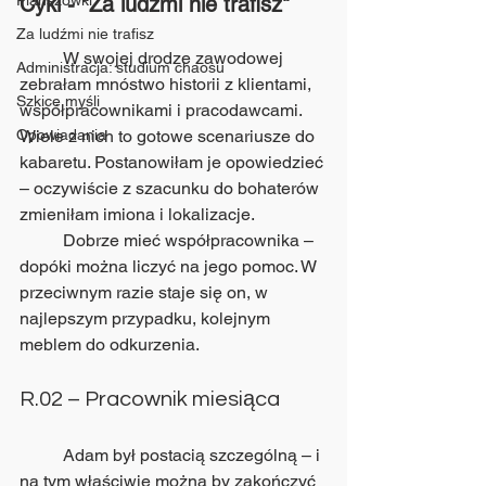
Planszówki
Cykl - "Za ludźmi nie trafisz"
Za ludźmi nie trafisz
	W swojej drodze zawodowej 
Administracja: studium chaosu
zebrałam mnóstwo historii z klientami, 
Szkice myśli
współpracownikami i pracodawcami. 
Opowiadania
Wiele z nich to gotowe scenariusze do 
kabaretu. Postanowiłam je opowiedzieć 
– oczywiście z szacunku do bohaterów 
zmieniłam imiona i lokalizacje.
	Dobrze mieć współpracownika – 
dopóki można liczyć na jego pomoc. W 
przeciwnym razie staje się on, w 
najlepszym przypadku, kolejnym 
meblem do odkurzenia.
R.02 – Pracownik miesiąca
	Adam był postacią szczególną – i 
na tym właściwie można by zakończyć 